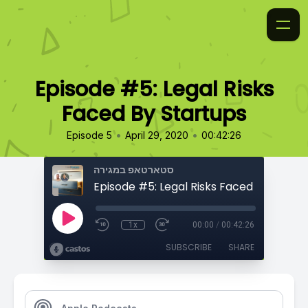
Episode #5: Legal Risks
Faced By Startups
•
•
Episode 5
April 29, 2020
00:42:26
סטארטאפ במגירה
Episode #5: Legal Risks Faced By Startu
1x
00:00
/
00:42:26
SUBSCRIBE
SHARE