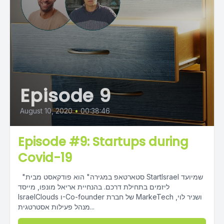
Episode 9
August 10, 2020
•
00:38:46
Episode #9: Startups during
Covid-19
"סטארטאפ במגירה" הוא פודקאסט מבית StartIsrael שמיועד
ליזמים בתחילת דרכם. בהנחיית אריאל מונפו, מייסד
IsraelClouds ו-Co-founder של חברת MarkeTech ושניר לוי,
מנהל פעילות אסטרטגית...