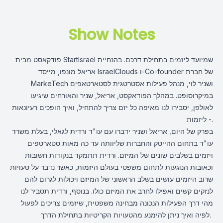
Show Notes
פודקאסט מבית StartIsrael שמיועד ליזמים בתחילת דרכם. בהנחיית
אריאל מונפו, מייסד IsraelClouds ו-Co-founder של חברת
MarkeTech ושניר לוי, מנהל פעילות אסטרטגית לסטארטאפים
במיקרוסופט. במהלך הפודאקסט, אריאל, שניר והאורחים שיגיעו
לאולפן, יסבירו לנו מאיפה כל יזם צריך להתחיל, ואיך הופכים רעיונאות
- ליזמות.
בפרק של היום, אריאל ושניר ידברו עם עו"ד ורדית לגאלי, בעלת משרד
עו"ד בתחום ההייטק והחברות שליוותה עד כה מאות סטארטפים
ויזמים בשלבים שונים של המיזם. ורדית תתמקד בנקודות חשובות
וכאובות הנוגעות לתחום משפטי בעולם היזמות, כאשר נדבר על טעויות
שרוב היזמים עושים בשלב הראשוני של המיזם ויכולות לגרום להם
לנזקים קשים ואפילו לחרב את המיזם כולו. בנוסף, ורדית תסביר לנו
מהי דרך הפעילות הנכונה מבחינה משפטית, שיזמים צריכים לפעול
לפיה ואיך ניתן להימנע מהטעויות הקריטיות בתחילת הדרך.