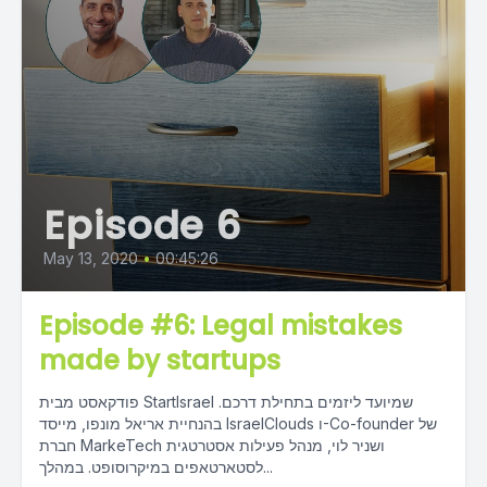
Episode 6
May 13, 2020
•
00:45:26
Episode #6: Legal mistakes
made by startups
פודקאסט מבית StartIsrael שמיועד ליזמים בתחילת דרכם.
בהנחיית אריאל מונפו, מייסד IsraelClouds ו-Co-founder של
חברת MarkeTech ושניר לוי, מנהל פעילות אסטרטגית
לסטארטאפים במיקרוסופט. במהלך...