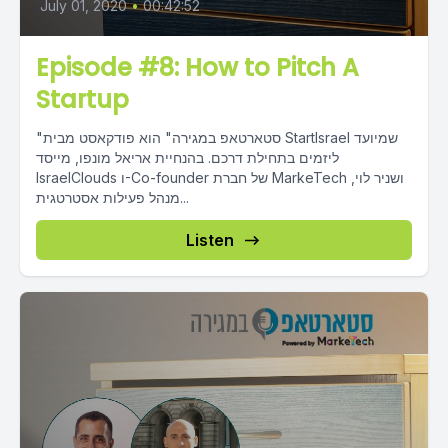
July 01, 2020
•
00:42:52
Episode #8: How to Pitch A
Startup
"סטארטאפ במגירה" הוא פודקאסט מבית StartIsrael שמיועד
ליזמים בתחילת דרכם. בהנחיית אריאל מונפו, מייסד
IsraelClouds ו-Co-founder של חברת MarkeTech ושניר לוי,
מנהל פעילות אסטרטגית...
Listen